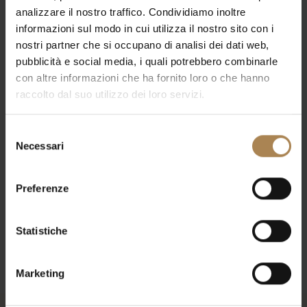
Nick Cave
Events
analizzare il nostro traffico. Condividiamo inoltre
informazioni sul modo in cui utilizza il nostro sito con i
Events
Eve
Upcoming
nostri partner che si occupano di analisi dei dati web,
List
Select
Search
Vie
Search
pubblicità e social media, i quali potrebbero combinarle
date.
con altre informazioni che ha fornito loro o che hanno
Nav
and
Today
E
Previous
Next
raccolto dal suo utilizzo dei loro servizi.
v
Even
Views
e
n
Selezione
Navigat
Subscribe to calendar
t
Necessari
del
s
consenso
Preferenze
Statistiche
Marketing