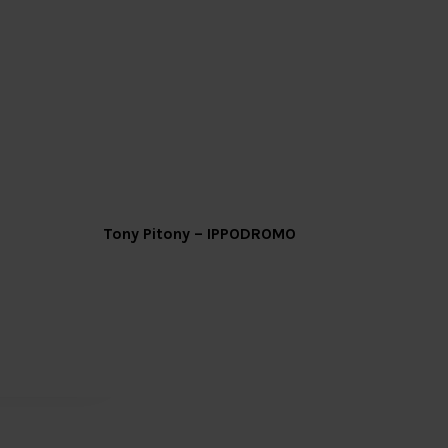
Ven, 09 Settembre
Tony Pitony – IPPODROMO