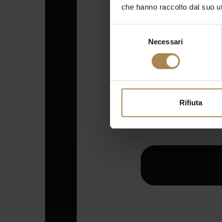
che hanno raccolto dal suo uti
Selezione
Necessari
del
consenso
Rifiuta