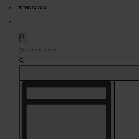
PRENOTA ORA
Eventi
Ricerca
Cerca
Inserisci
e
Parola
viste
Chiave.
Navigazione
Cerca
Eventi
per
Evento
Parola
Viste
Chiave.
Navigazione