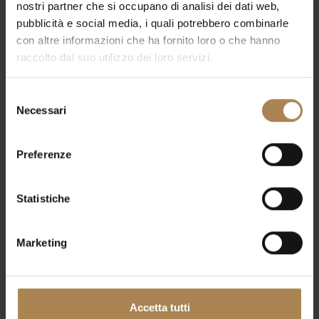
nostri partner che si occupano di analisi dei dati web,
pubblicità e social media, i quali potrebbero combinarle
con altre informazioni che ha fornito loro o che hanno
raccolto dal suo utilizzo dei loro servizi.
Selezione
Necessari
del
consenso
Preferenze
Statistiche
Marketing
Intorno a noi
In posizione privilegiata, circondato da un parco alle
Accetta tutti
porte di Milano e dotato di
ampio parcheggio