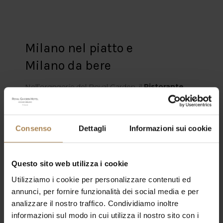
Milano nel piatto e
Milano da bere
Nell’
orangerie
del Royal Garden, il
Ristorante
The Blue Crab
offre piatti internazionali e della
tradizione milanese. L’atmosfera da fumoir di altri
tempi del
The Captain’s Bar
, con vista sui
giardini, è perfetta per incontri dopo cena o
Consenso
Dettagli
Informazioni sui cookie
pause lavorative.
Scopri di più
Questo sito web utilizza i cookie
Utilizziamo i cookie per personalizzare contenuti ed
annunci, per fornire funzionalità dei social media e per
analizzare il nostro traffico. Condividiamo inoltre
informazioni sul modo in cui utilizza il nostro sito con i