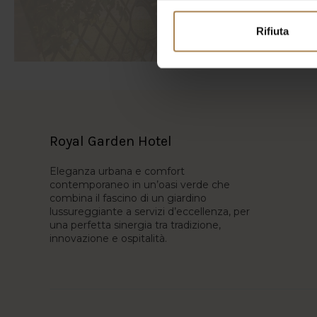
Rifiuta
Royal Garden Hotel
Eleganza urbana e comfort
contemporaneo in un’oasi verde che
combina il fascino di un giardino
lussureggiante a servizi d’eccellenza, per
una perfetta sinergia tra tradizione,
innovazione e ospitalità.