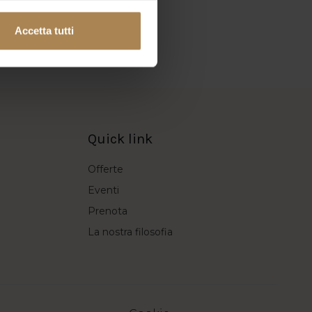
Accetta tutti
Quick link
Offerte
Eventi
Prenota
La nostra filosofia