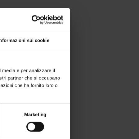
zione
e scarica i
Fact
Sheets
Informazioni sui cookie
ownload the Hotel and
l media e per analizzare il
nostri partner che si occupano
azioni che ha fornito loro o
- Download
Marketing
act Sheet - Download