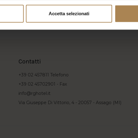
Accetta selezionati
Contatti
+39 02 457811
Telefono
+39 02 45702901 -
Fax
info@rghotel.it
Via Giuseppe Di Vittorio, 4 - 20057 - Assago (MI)