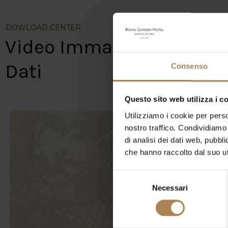
DOWLOAD CENTER
Video Immagini
Scopri il
Ro
delle strut
Dati
Consenso
Discover
R
Congress 
Questo sito web utilizza i c
Utilizziamo i cookie per perso
nostro traffico. Condividiamo 
di analisi dei dati web, pubbl
che hanno raccolto dal suo uti
Selezione
Necessari
del
consenso