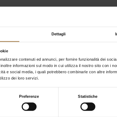
yal Garden Hotel
attraverso la nostra video presenta
tura e del Centro Congressi
Dettagli
oyal Garden Hotel
through our video slideshow
and d
Center
Fact Sheets
ookie
nalizzare contenuti ed annunci, per fornire funzionalità dei socia
inoltre informazioni sul modo in cui utilizza il nostro sito con i 
icità e social media, i quali potrebbero combinarle con altre inform
Royal Garden Hotel Fact Sheet 
lizzo dei loro servizi.
Preferenze
Statistiche
Royal Garden Hotel - Meeting F