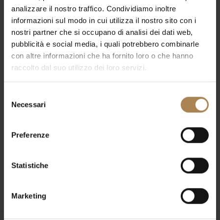
Rock
Events
analizzare il nostro traffico. Condividiamo inoltre
informazioni sul modo in cui utilizza il nostro sito con i
Events
Eve
Upcoming
nostri partner che si occupano di analisi dei dati web,
List
Select
Search
Vie
Search
pubblicità e social media, i quali potrebbero combinarle
date.
con altre informazioni che ha fornito loro o che hanno
Nav
and
Today
E
Previous
Next
raccolto dal suo utilizzo dei loro servizi.
v
Even
Views
e
n
Selezione
Navigat
Subscribe to calendar
t
Necessari
del
s
consenso
Preferenze
Statistiche
Marketing