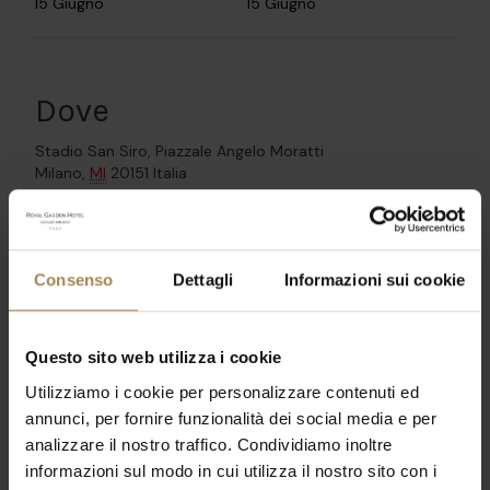
15 Giugno
15 Giugno
Dove
Stadio San Siro,
Piazzale Angelo Moratti
Milano
,
MI
20151
Italia
→ Google Maps
Consenso
Dettagli
Informazioni sui cookie
La prima volta di
Achille Lauro
allo Stadio di San Siro
viene annunciata al termine di un anno di grandissimi
successi e soddisfazioni e di un tour indoor
Questo sito web utilizza i cookie
completamente sold out.
Utilizziamo i cookie per personalizzare contenuti ed
L’evento, che segue quello di Roma al Circo Massimo si
annunci, per fornire funzionalità dei social media e per
prospetta una grande festa per tutti i suoi fans.
analizzare il nostro traffico. Condividiamo inoltre
Achille Lauro
arriverà a
Milano
presso lo
Stadio
informazioni sul modo in cui utilizza il nostro sito con i
Giuseppe Meazza – San Siro
– il
15 Giugno 2026
.