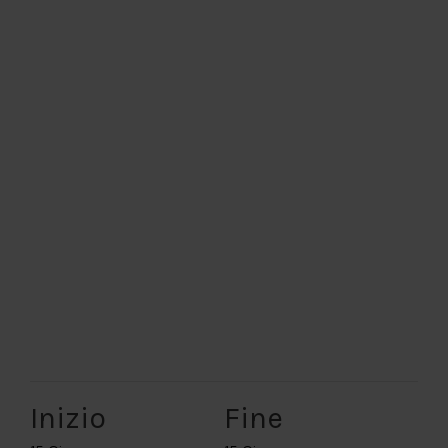
The event has passed.
Inizio
Fine