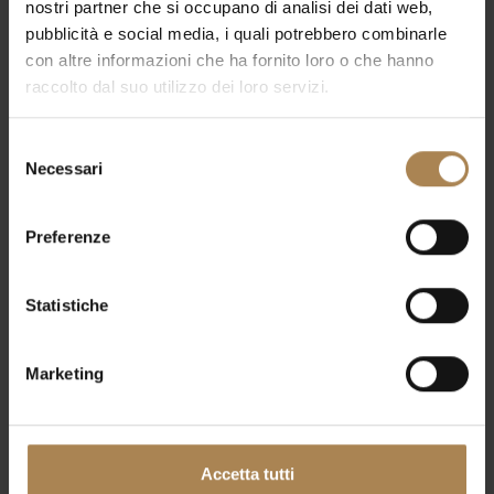
nostri partner che si occupano di analisi dei dati web,
pubblicità e social media, i quali potrebbero combinarle
Coloro che volessero approfittarne per soggiornare a
con altre informazioni che ha fornito loro o che hanno
Milano
, potranno avvalersi del
Royal Garden Hotel
,
immerso nel verde e raggiungibile comodamente in
raccolto dal suo utilizzo dei loro servizi.
Metropolitana dal piazzale dello Stadio.
Selezione
Scoprite la
Promo Concerti BeSafe
– tariffa assicurata
Necessari
del
per il tuo evento senza pensieri –
e tutte le
offerte
nella nostra sezione
Offerte Speciali.
consenso
Preferenze
Assicurati una camera con
Statistiche
l'offerta dedicata
Marketing
PROMO CONCERTI BESAFE - la tariffa
prepagata con assicurazione inclusa
Prenota ora la tua camera
Accetta tutti