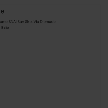
ve
omo SNAI San SIro,
Via Diomede
,
Italia