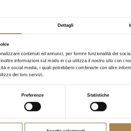
dromo SNAI San Siro con un’esperienza
Dettagli
ind Against, MRAK
e
Anyma
creeranno
ookie
, per una serata di sicura emozione.
nalizzare contenuti ed annunci, per fornire funzionalità dei socia
ppodromo SNAI San Siro
di Via Diomede
inoltre informazioni sul modo in cui utilizza il nostro sito con i 
icità e social media, i quali potrebbero combinarle con altre inform
lizzo dei loro servizi.
 a
Milano
, potranno avvalersi del
Royal
comodamente in Metropolitana.
Preferenze
Statistiche
rata per il tuo evento senza pensieri –
e
li
Accetta selezionati