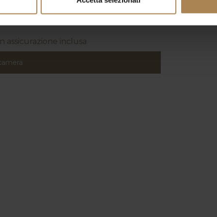
rta dedicata
assicurazione inclusa
 camera