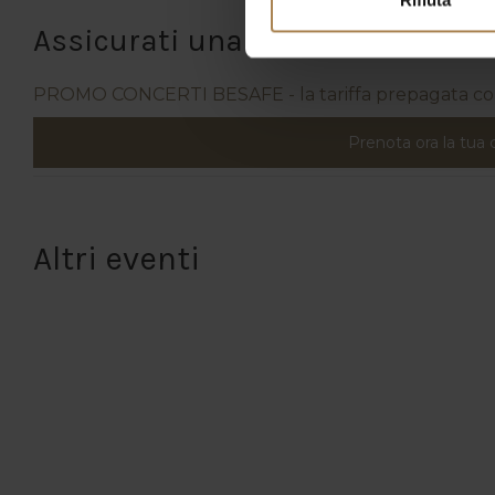
Assicurati una camera con l'offe
PROMO CONCERTI BESAFE - la tariffa prepagata con 
Prenota ora la tua
Altri eventi