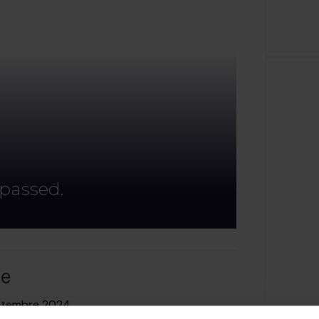
 passed.
ne
ttembre 2024