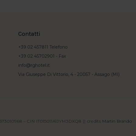
Contatti
+39 02 457811
Telefono
+39 02 45702901 -
Fax
info@rghotel.it
Via Giuseppe Di Vittorio, 4 - 20057 - Assago (MI)
12673010968 – CIN IT015011A1JYM3DXQ8 || credits
Martin Brando