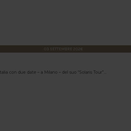
03
SETTEMBRE
2026
alia con due date – a Milano – del suo “Solaris Tour”...