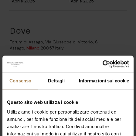
1 Aprile 2025
1 Aprile 2025
Dove
Forum di Assago,
Via Giuseppe di Vittorio, 6
Assago
,
Milano
20057
Italy
→ Google Maps
Consenso
Dettagli
Informazioni sui cookie
Il quattro volte vincitore dei Grammy
Lenny
Kravitz
arriva in Italia con una data del suo nuovo
progetto live “
Blue Electric Light Tour 2025″
che
Questo sito web utilizza i cookie
prende il nome dall’ultimo album del cantante ed
indiscussa star della musica d’oltreoceano. Si prospetta
Utilizziamo i cookie per personalizzare contenuti ed
una serata da ricordare per i fans e per tutti gli amanti
annunci, per fornire funzionalità dei social media e per
della musica.
analizzare il nostro traffico. Condividiamo inoltre
informazioni sul modo in cui utilizza il nostro sito con i
Appuntamento con
Lenny Kravitz
al
Forum di