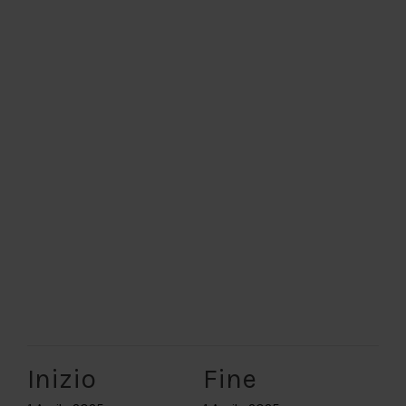
The event has passed.
Inizio
Fine