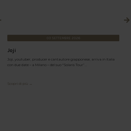
03
SETTEMBRE
2026
Joji
Joji, youtuber, producer e cantautore giapponese, arriva in Italia
con due date – a Milano – del suo “Solaris Tour”...
Scopri di più →