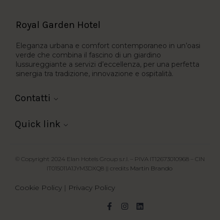
Royal Garden Hotel
Eleganza urbana e comfort contemporaneo in un’oasi
verde che combina il fascino di un giardino
lussureggiante a servizi d’eccellenza, per una perfetta
sinergia tra tradizione, innovazione e ospitalità.
Contatti
Quick link
© Copyright 2024 Elan Hotels Group s.r.l. – PIVA IT12673010968 – CIN
IT015011A1JYM3DXQ8 || credits
Martin Brando
Cookie Policy
|
Privacy Policy