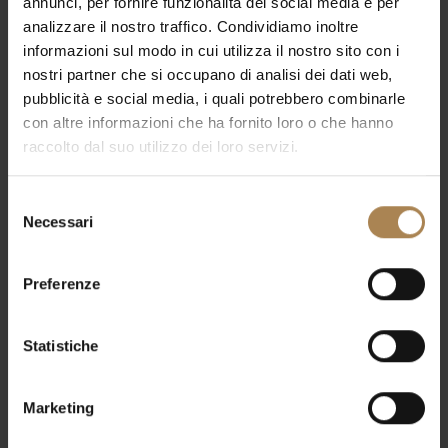
annunci, per fornire funzionalità dei social media e per
I Linkin Park
saranno agli
I-Days
presso l’
Ippodromo
analizzare il nostro traffico. Condividiamo inoltre
SNAI La Maura
–
Via Lampugnano, 95
a Milano – il
26
informazioni sul modo in cui utilizza il nostro sito con i
Giugno 2025
.
nostri partner che si occupano di analisi dei dati web,
Coloro che volessero approfittarne per soggiornare a
pubblicità e social media, i quali potrebbero combinarle
Milano
, potranno avvalersi del
Royal Garden Hotel
,
con altre informazioni che ha fornito loro o che hanno
immerso nel verde e raggiungibile comodamente in
raccolto dal suo utilizzo dei loro servizi.
Metropolitana.
Scoprite la
Promo Concerti BeSafe
– tariffa assicurata
Selezione
per il tuo evento senza pensieri –
e tutte le
Necessari
del
offerte
nella nostra sezione
Offerte Speciali.
consenso
Preferenze
Statistiche
Assicurati una camera con
Marketing