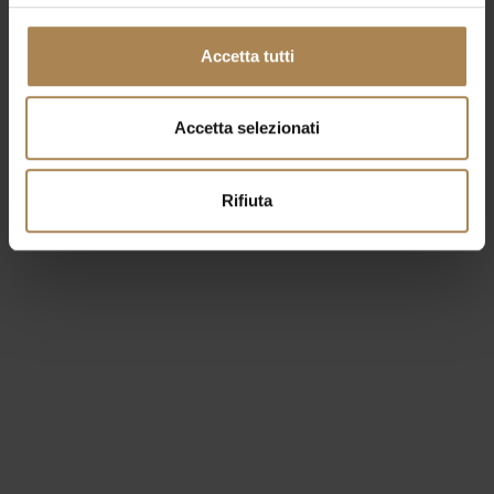
l'offerta dedicata
Accetta tutti
PROMO CONCERTI BESAFE - la tariffa
prepagata con assicurazione inclusa
Accetta selezionati
Prenota ora la tua camera
Rifiuta
Altri eventi