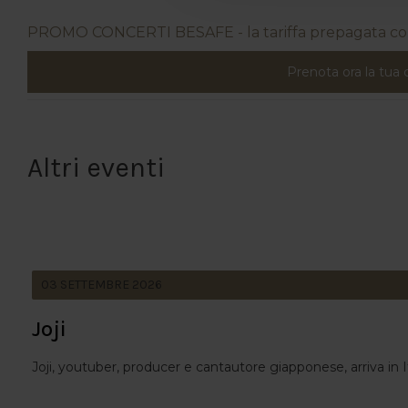
PROMO CONCERTI BESAFE - la tariffa prepagata con 
Prenota ora la tua
Altri eventi
03
SETTEMBRE
2026
Joji
Joji, youtuber, producer e cantautore giapponese, arriva in It