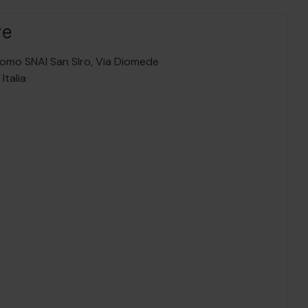
ve
omo SNAI San SIro,
Via Diomede
,
Italia