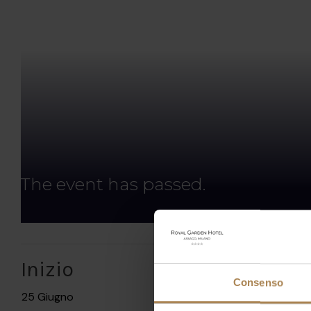
The event has passed.
Inizio
Fi
Consenso
25 Giugno
25 Gi