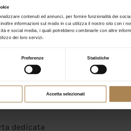
ookie
 dei
Maroon 5
che partiranno da
Milano
,
nalizzare contenuti ed annunci, per fornire funzionalità dei socia
 spettacolo che si preannuncia
inoltre informazioni sul modo in cui utilizza il nostro sito con i 
icità e social media, i quali potrebbero combinarle con altre inform
lizzo dei loro servizi.
l’
Ippodromo SNAI – San Siro
– Piazzale
Preferenze
Statistiche
 a
Milano
, potranno avvalersi del
Royal
comodamente in Metropolitana.
rata per il tuo evento senza pensieri –
e
Accetta selezionati
li.
rta dedicata