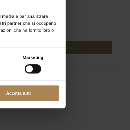
l media e per analizzare il
nostri partner che si occupano
azioni che ha fornito loro o
Prenota ora la tua camera
Marketing
Accetta tutti