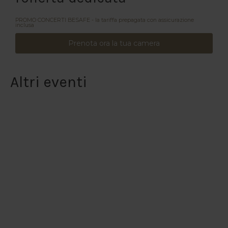
PROMO CONCERTI BESAFE - la tariffa prepagata con assicurazione
inclusa
Prenota ora la tua camera
Altri eventi