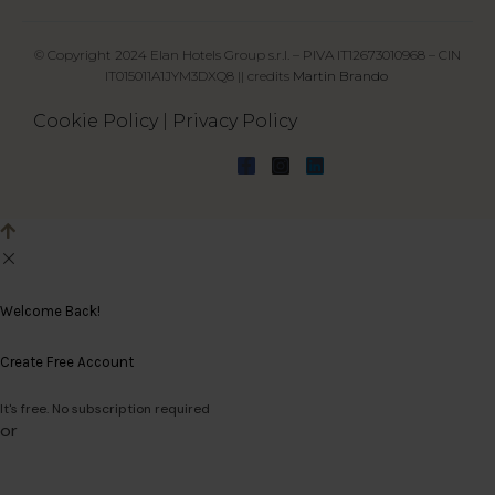
© Copyright 2024 Elan Hotels Group s.r.l. – PIVA IT12673010968 – CIN
IT015011A1JYM3DXQ8 || credits
Martin Brando
Cookie Policy
|
Privacy Policy
Welcome Back!
Create Free Account
It's free. No subscription required
or