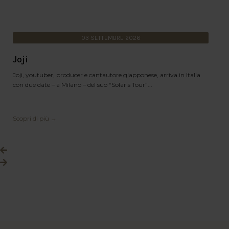
03
SETTEMBRE
2026
Joji
Joji, youtuber, producer e cantautore giapponese, arriva in Italia
con due date – a Milano – del suo “Solaris Tour”...
Scopri di più →