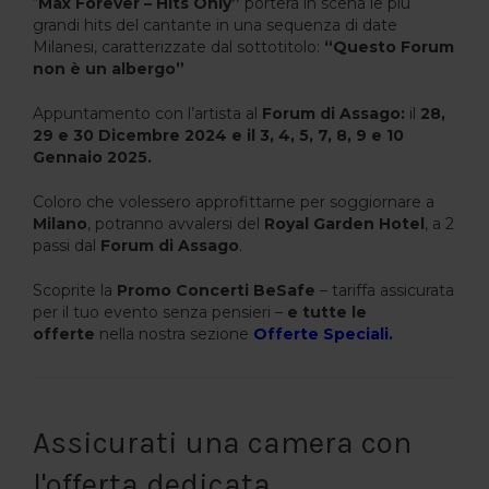
“
Max Forever – Hits Only”
porterà in scena le più
grandi hits del cantante in una sequenza di date
Milanesi, caratterizzate dal sottotitolo:
“Questo Forum
non è un albergo”
Appuntamento con l’artista al
Forum di Assago:
il
28,
29 e 30 Dicembre 2024 e il 3, 4, 5, 7, 8, 9 e 10
Gennaio 2025.
Coloro che volessero approfittarne per soggiornare a
Milano
, potranno avvalersi del
Royal Garden Hotel
, a 2
passi dal
Forum di Assago
.
Scoprite la
Promo Concerti BeSafe
– tariffa assicurata
per il tuo evento senza pensieri –
e tutte le
offerte
nella nostra sezione
Offerte Speciali.
Assicurati una camera con
l'offerta dedicata