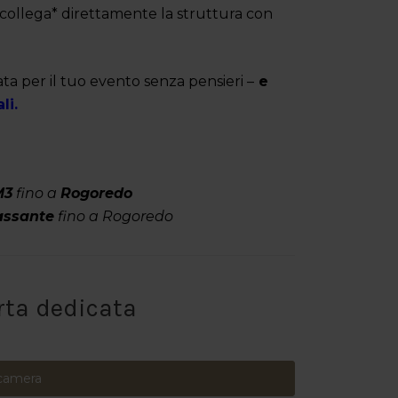
 collega* direttamente la struttura con
rata per il tuo evento senza pensieri –
e
li.
M3
fino a
Rogoredo
assante
fino a Rogoredo
rta dedicata
 camera