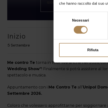
GIORNI
ORE
che hanno raccolto dal suo uti
Selezione
Necessari
del
consenso
Inizio
Fi
5 Settembre
5 Se
Rifiuta
Me contro Te
torna in tour live anche nel 2026, co
Wedding Show”
! Finalmente si potrà assistere al l
spettacolo e musica.
Appuntamento con i
Me Contro Te
all’
Unipol Dome
Settembre 2026.
Coloro che volessero approfittarne per soggiornare