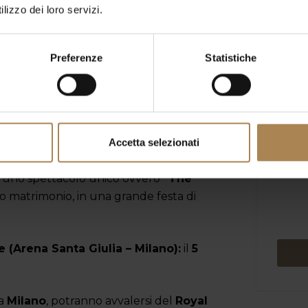
MINUTI
SECONDI
lizzo dei loro servizi.
Preferenze
Statistiche
ne
ttembre
Accetta selezionati
n uno spettacolo unico ovvero
“The
oro matrimonio, in una grande festa di
 (Arena Santa Giulia – Milano):
il
5
 a
Milano
, potranno avvalersi del
Royal