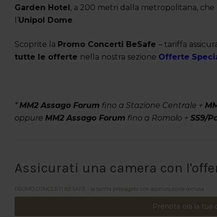
Garden Hotel
, a 200 metri dalla metropolitana, che
l’
Unipol Dome
.
Scoprite la
Promo Concerti BeSafe
– tariffa assicu
tutte le offerte
nella nostra sezione
Offerte Specia
*
MM2 Assago Forum
fino a Stazione Centrale +
M
oppure
MM2 Assago Forum
fino a Romolo +
SS9/P
Assicurati una camera con l'offe
PROMO CONCERTI BESAFE - la tariffa prepagata con assicurazione inclusa
Prenota ora la tua