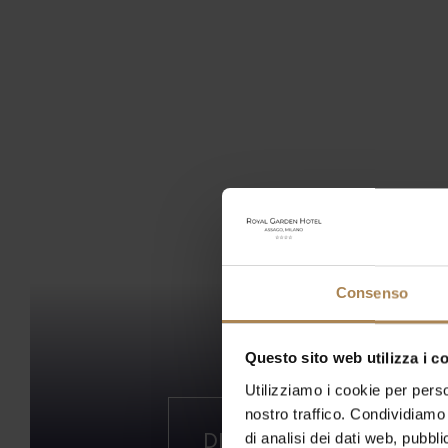
Consenso
Questo sito web utilizza i c
2424855
Utilizziamo i cookie per perso
nostro traffico. Condividiamo 
DD
HH
di analisi dei dati web, pubbl