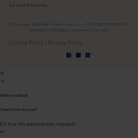
La nostra filosofia
© Copyright 2024 Elan Hotels Group s.r.l. – PIVA IT12673010968 – CIN
IT015011A1JYM3DXQ8 || credits
Martin Brando
Cookie Policy
|
Privacy Policy
Welcome Back!
Create Free Account
It's free. No subscription required
or