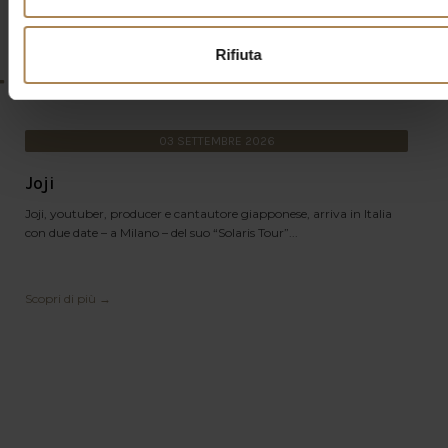
Rifiuta
03
SETTEMBRE
2026
Joji
Joji, youtuber, producer e cantautore giapponese, arriva in Italia
con due date – a Milano – del suo “Solaris Tour”...
Scopri di più →