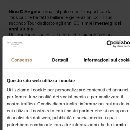
Nino D’Angelo
torna sul palco dei Palasport con la
musica che ha fatto ballare le generazioni con il suo
secondo Tour dedicato agli anni 80 “
I miei meravigliosi
anni 80 bis
“.
Un insieme di successi e ricordi che faranno fare un
viaggio nel tempo ai suoi fans!
L’appuntamento con
Nino D’Angelo
a
Milano
,
al
Forum di Assago,
il
19 Marzo 2026.
Consenso
Dettagli
Informazioni sui cooki
Coloro che volessero approfittarne per soggiornare a
Milano
, potranno avvalersi del
Royal Garden Hotel
, a 2
Questo sito web utilizza i cookie
passi dal
Forum di Assago
.
Utilizziamo i cookie per personalizzare contenuti ed annunci,
Scoprite la
Promo Concerti BeSafe
– tariffa assicurata
per fornire funzionalità dei social media e per analizzare il
per il tuo evento senza pensieri –
e tutte le
nostro traffico. Condividiamo inoltre informazioni sul modo in
offerte
nella nostra sezione
Offerte Speciali.
cui utilizza il nostro sito con i nostri partner che si occupano
di analisi dei dati web, pubblicità e social media, i quali
potrebbero combinarle con altre informazioni che ha fornito