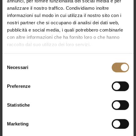
annunci, per fornire funzionalità dei social media e per
analizzare il nostro traffico. Condividiamo inoltre
Coloro che volessero approfittarne per soggiornare a
informazioni sul modo in cui utilizza il nostro sito con i
Milano
, potranno avvalersi del
Royal Garden Hotel
, a
200 metri dalla metropolitana, che collega*
nostri partner che si occupano di analisi dei dati web,
direttamente la struttura con l’
Unipol Dome
.
pubblicità e social media, i quali potrebbero combinarle
con altre informazioni che ha fornito loro o che hanno
Scoprite la
Promo Concerti BeSafe
– tariffa assicurata
raccolto dal suo utilizzo dei loro servizi.
per il tuo evento senza pensieri –
e tutte le
offerte
nella nostra sezione
Offerte Speciali.
Selezione
Necessari
del
consenso
*
MM2 Assago Forum
fino a Stazione Centrale +
MM3
fino a
Rogoredo
Preferenze
oppure
MM2 Assago Forum
fino a Romolo +
SS9/Passante
fino a Rogoredo
Statistiche
Assicurati una camera con
Marketing