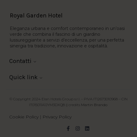
Royal Garden Hotel
Eleganza urbana e comfort contemporaneo in un’oasi
verde che combina il fascino di un giardino
lussureggiante a servizi d’eccellenza, per una perfetta
sinergia tra tradizione, innovazione e ospitalità.
Contatti
Quick link
© Copyright 2024 Elan Hotels Group s.r.l. – PIVA IT12673010968 – CIN
IT015011A1JYM3DXQ8 || credits
Martin Brando
Cookie Policy
|
Privacy Policy