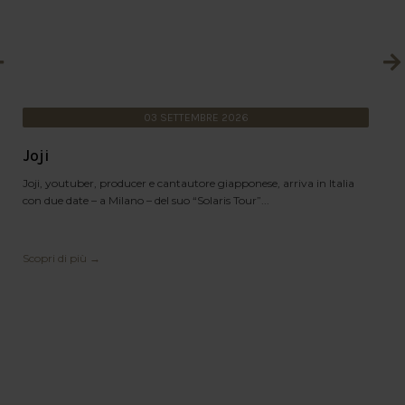
03
SETTEMBRE
2026
Joji
Joji, youtuber, producer e cantautore giapponese, arriva in Italia
con due date – a Milano – del suo “Solaris Tour”...
Scopri di più →