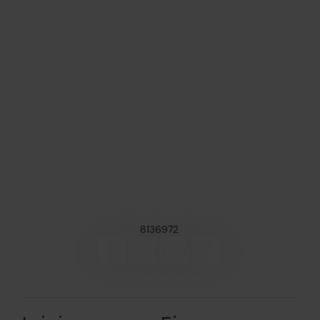
8136972
DD
HH
MM
SS
GIORNI
ORE
MINUTI
SECONDI