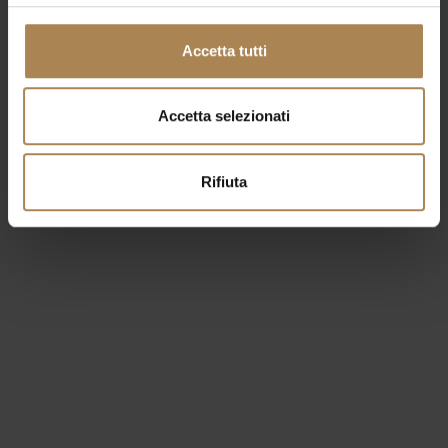
l'offerta dedicata
Accetta tutti
PROMO CONCERTI BESAFE - la tariffa
prepagata con assicurazione inclusa
Accetta selezionati
Prenota ora la tua camera
Rifiuta
Altri eventi