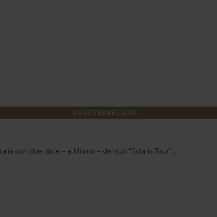
03
SETTEMBRE
2026
alia con due date – a Milano – del suo “Solaris Tour”...