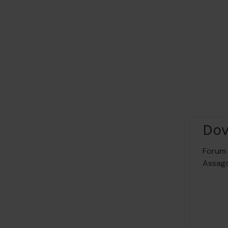
Do
Forum 
Assag