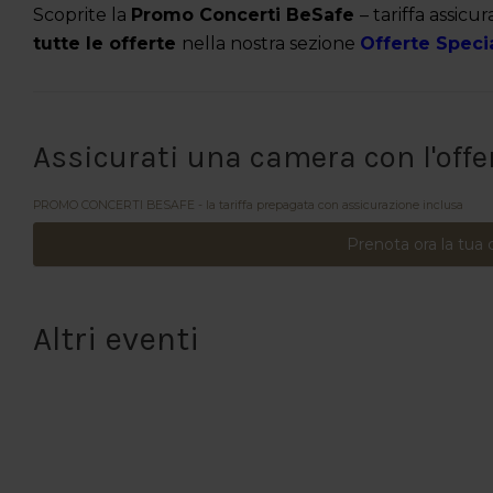
Scoprite la
Promo Concerti BeSafe
– tariffa assicu
tutte le offerte
nella nostra sezione
Offerte Specia
Assicurati una camera con l'offe
PROMO CONCERTI BESAFE - la tariffa prepagata con assicurazione inclusa
Prenota ora la tua
Altri eventi