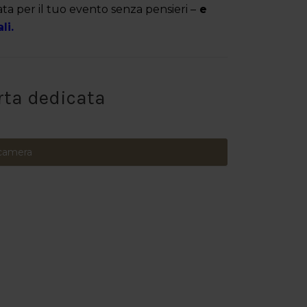
rata per il tuo evento senza pensieri –
e
li.
rta dedicata
 camera