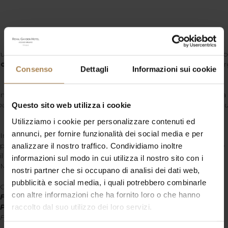
uire del servizio di
Room Service
a Pranzo e a Cena, con un su
om Service
il Available for Lunch or Dinner with
€ 12
Extra-Char
Consenso
Dettagli
Informazioni sui cookie
10% di sconto
per ordini di almeno € 20 a persona
10% off
for orders over € 20 per person.
notare il tavolo al
Ristorante
o il
Room Service
, digitare
9
dalla
ur table at the
Restaurant
or
Room Service
dialing
9
from you
Questo sito web utilizza i cookie
Utilizziamo i cookie per personalizzare contenuti ed
annunci, per fornire funzionalità dei social media e per
In occasione di grandi
eventi al Forum di Assago
, il ristorante
propone il
Soft Dinner
, servito
dalle 19.00 alle 22.00
, anzichè
analizzare il nostro traffico. Condividiamo inoltre
il
classico menu
.
informazioni sul modo in cui utilizza il nostro sito con i
Maggiori informazioni in Reception.
nostri partner che si occupano di analisi dei dati web,
pubblicità e social media, i quali potrebbero combinarle
O
n special occasions, due to
major events at the Assago
con altre informazioni che ha fornito loro o che hanno
Forum
, the restaurant offers a
Soft Dinner
, from
7 PM to 10
raccolto dal suo utilizzo dei loro servizi.
PM
, instead of the
regular menu
.
For more information, please ask at Reception.