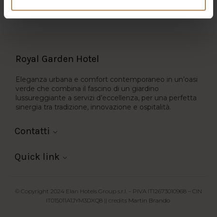
Royal Garden Hotel
Eleganza urbana e comfort contemporaneo in un’oasi
verde che combina il fascino di un giardino
lussureggiante a servizi d’eccellenza, per una perfetta
sinergia tra tradizione, innovazione e ospitalità.
Contatti
Quick link
© Copyright 2024 Elan Hotels Group s.r.l. – PIVA IT12673010968 – CIN
IT015011A1JYM3DXQ8 || credits
Martin Brando