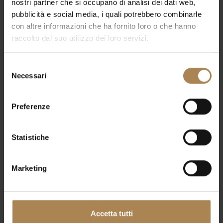
nostri partner che si occupano di analisi dei dati web,
pubblicità e social media, i quali potrebbero combinarle
Read more
con altre informazioni che ha fornito loro o che hanno
raccolto dal suo utilizzo dei loro servizi.
Selezione
Necessari
del
consenso
Preferenze
Statistiche
Marketing
Accetta tutti