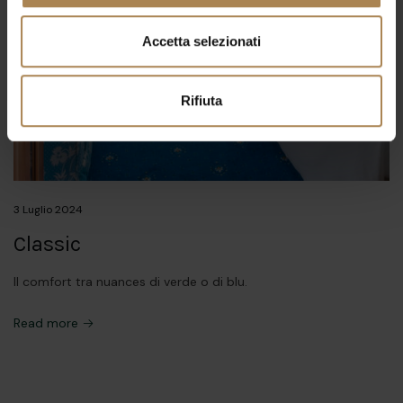
Accetta selezionati
Rifiuta
3 Luglio 2024
Classic
Il comfort tra nuances di verde o di blu.
Read more