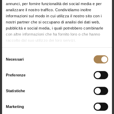
annunci, per fornire funzionalità dei social media e per
analizzare il nostro traffico. Condividiamo inoltre
9 Giugno 2026
informazioni sul modo in cui utilizza il nostro sito con i
Electric Callboy
nostri partner che si occupano di analisi dei dati web,
pubblicità e social media, i quali potrebbero combinarle
Electric Callboy live a Milano. Offerta Besafe Assicurata per
con altre informazioni che ha fornito loro o che hanno
concerti. Royal Garden Hotel a 200 metri dal Forum di Assago
raccolto dal suo utilizzo dei loro servizi.
con ristorante. Garage gratuito.
Read more
Selezione
Necessari
del
consenso
Preferenze
9 Giugno 2026
Sabaton
Statistiche
Sabaton live Offerta Besafe Assicurata per concerti a Milano.
Marketing
Royal Garden Hotel a 200 metri dal Forum di Assago.
Ristorante e garage gratuito.