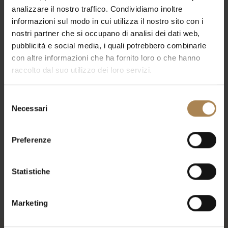
03/22/2026
Day
analizzare il nostro traffico. Condividiamo inoltre
Select
Search
Vie
Search
date.
informazioni sul modo in cui utilizza il nostro sito con i
Nav
and
nostri partner che si occupano di analisi dei dati web,
Previous Day
Next Day
pubblicità e social media, i quali potrebbero combinarle
Views
con altre informazioni che ha fornito loro o che hanno
Navigat
Subscribe to calendar
raccolto dal suo utilizzo dei loro servizi.
Selezione
Necessari
del
consenso
Preferenze
Statistiche
Marketing