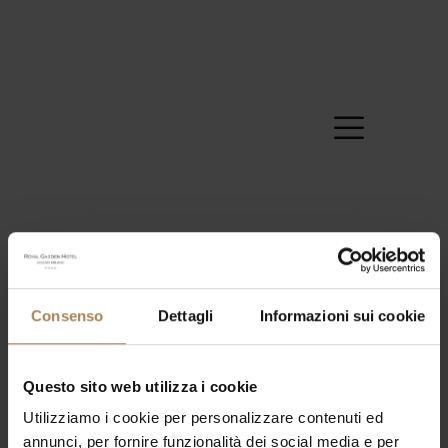
Consenso
Dettagli
Informazioni sui cookie
No events scheduled for 22 March 2026. Jump to the
Questo sito web utilizza i cookie
Notice
next upcoming events
.
Utilizziamo i cookie per personalizzare contenuti ed
Events
Eve
annunci, per fornire funzionalità dei social media e per