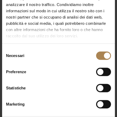
analizzare il nostro traffico. Condividiamo inoltre
Nick Cave
Events
informazioni sul modo in cui utilizza il nostro sito con i
nostri partner che si occupano di analisi dei dati web,
Events
Eve
09/05/2025
Day
pubblicità e social media, i quali potrebbero combinarle
Select
Search
Vie
Search
con altre informazioni che ha fornito loro o che hanno
date.
Nav
raccolto dal suo utilizzo dei loro servizi.
and
Previous Day
Next Day
Views
Selezione
Navigat
Subscribe to calendar
Necessari
del
consenso
Preferenze
Statistiche
Marketing