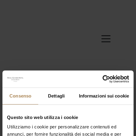
Consenso
Dettagli
Informazioni sui cookie
No events scheduled for 5 September 2025. Jump to
Questo sito web utilizza i cookie
Notice
the
next upcoming events
.
Utilizziamo i cookie per personalizzare contenuti ed
Nick Cave
annunci, per fornire funzionalità dei social media e per