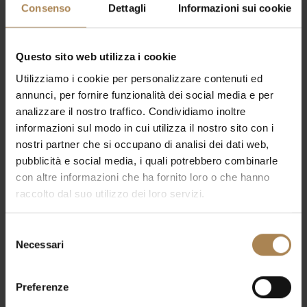
viste
Consenso
Dettagli
Informazioni sui cookie
Navigaz
Questo sito web utilizza i cookie
Utilizziamo i cookie per personalizzare contenuti ed
annunci, per fornire funzionalità dei social media e per
analizzare il nostro traffico. Condividiamo inoltre
informazioni sul modo in cui utilizza il nostro sito con i
nostri partner che si occupano di analisi dei dati web,
pubblicità e social media, i quali potrebbero combinarle
con altre informazioni che ha fornito loro o che hanno
raccolto dal suo utilizzo dei loro servizi.
Selezione
Necessari
del
21 Maggio 2025
-
23 Maggio 2025
consenso
Irama
Preferenze
Forum di Assago
Via Giuseppe di Vittorio, 6, Assago