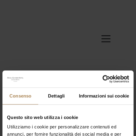
Consenso
Dettagli
Informazioni sui cookie
Eventi
Eve
05/01/2026
Mese
Seleziona
Cerca
Vis
Ricerca
Questo sito web utilizza i cookie
la
L
M
M
G
V
S
D
Calendario
Nav
Utilizziamo i cookie per personalizzare contenuti ed
data.
e
di
27
28
29
30
1
2
3
annunci, per fornire funzionalità dei social media e per