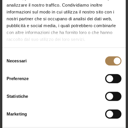
viste
analizzare il nostro traffico. Condividiamo inoltre
Eventi
4
5
6
7
8
9
10
informazioni sul modo in cui utilizza il nostro sito con i
Navigaz
11
12
13
14
15
16
17
nostri partner che si occupano di analisi dei dati web,
pubblicità e social media, i quali potrebbero combinarle
18
19
20
21
22
23
24
con altre informazioni che ha fornito loro o che hanno
25
26
27
28
29
30
31
raccolto dal suo utilizzo dei loro servizi.
Selezione
Apr
Questo mese
Giu
Necessari
del
consenso
Iscriviti al calendario
Preferenze
Statistiche
Marketing