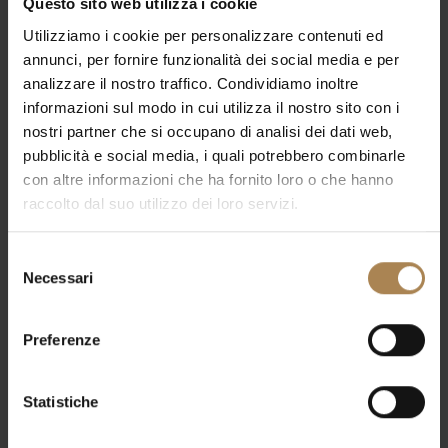
Questo sito web utilizza i cookie
Prezzo Non incluso
Utilizziamo i cookie per personalizzare contenuti ed
annunci, per fornire funzionalità dei social media e per
analizzare il nostro traffico. Condividiamo inoltre
Prezzo
informazioni sul modo in cui utilizza il nostro sito con i
nostri partner che si occupano di analisi dei dati web,
Non incluso
pubblicità e social media, i quali potrebbero combinarle
con altre informazioni che ha fornito loro o che hanno
raccolto dal suo utilizzo dei loro servizi.
Selezione
PREVIOUS POST
NEXT POST
Necessari
del
consenso
Preferenze
Statistiche