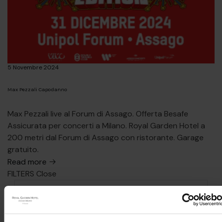
5 Novembre 2024
Max Pezzali Capodanno
Max Pezzali live al Forum di Assago. Offerta Besafe
Assicurata per concerti a Milano. Royal Garden Hotel a
200 metri dal Forum di Assago con ristorante. Garage
gratuito.
Read more
FILTERS
Close