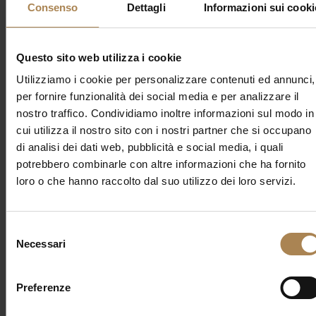
Consenso
Dettagli
Informazioni sui cooki
Recent Posts
Questo sito web utilizza i cookie
Utilizziamo i cookie per personalizzare contenuti ed annunci,
per fornire funzionalità dei social media e per analizzare il
nostro traffico. Condividiamo inoltre informazioni sul modo in
Tags
cui utilizza il nostro sito con i nostri partner che si occupano
di analisi dei dati web, pubblicità e social media, i quali
Achille Lauro
Alfa
Arena Santa Giulia
Assago Forum
potrebbero combinarle con altre informazioni che ha fornito
Bresh
Bryan Adams
Comico
Concerto
De Gregori
loro o che hanno raccolto dal suo utilizzo dei loro servizi.
Elisa
Elodie
Emma
Fede
Gazzelle
Geolier
Giorgia
Grackie
I-Days
Ippodromo La Maura
Ippodromo SNAI
Irama
Jovanotti
Lazza
Ligabue
Live Music
Louis
Selezione
Tomlinson
Max Pezzali
Melanie Martinez
Milano
Modà
Necessari
del
nayt
Neffa
Offspring
Olly
Parco della musica
Sfera
consenso
Ebbasta
Shiva
Stadio
Teatro
Tedua
The Weeknd
Tiziano Ferro
Tommaso Paradiso
Tyler The Creator
Preferenze
Unipol Dome