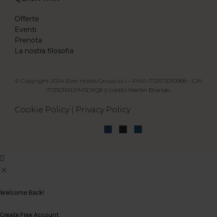
Offerte
Eventi
Prenota
La nostra filosofia
© Copyright 2024 Elan Hotels Group s.r.l. – PIVA IT12673010968 – CIN
IT015011A1JYM3DXQ8 || credits
Martin Brando
Cookie Policy
|
Privacy Policy
Welcome Back!
Create Free Account