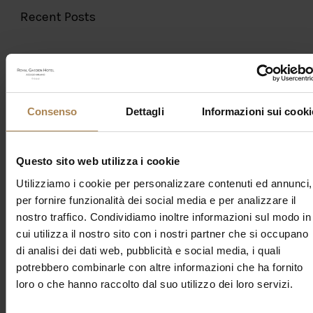
Recent Posts
Tags
Consenso
Dettagli
Informazioni sui cooki
Achille Lauro
Alfa
Arena Santa Giulia
Assago Forum
Bresh
Bryan Adams
Comico
Concerto
De Gregori
Questo sito web utilizza i cookie
Elisa
Elodie
Emma
Fede
Gazzelle
Geolier
Giorgia
Grackie
I-Days
Ippodromo La Maura
Ippodromo SNAI
Utilizziamo i cookie per personalizzare contenuti ed annunci,
Irama
Jovanotti
Lazza
Ligabue
Live Music
Louis
per fornire funzionalità dei social media e per analizzare il
Tomlinson
Max Pezzali
Melanie Martinez
Milano
Modà
nostro traffico. Condividiamo inoltre informazioni sul modo in
nayt
Neffa
Offspring
Olly
Parco della musica
Sfera
cui utilizza il nostro sito con i nostri partner che si occupano
Ebbasta
Shiva
Stadio
Teatro
Tedua
The Weeknd
di analisi dei dati web, pubblicità e social media, i quali
Tiziano Ferro
Tommaso Paradiso
Tyler The Creator
potrebbero combinarle con altre informazioni che ha fornito
Unipol Dome
loro o che hanno raccolto dal suo utilizzo dei loro servizi.