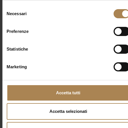
Selezione
Necessari
Categorie
del
consenso
Nessuna categoria
Preferenze
Statistiche
Marketing
Accetta tutti
COME
STAY & ENJOY
YOUR DAY
Accetta selezionati