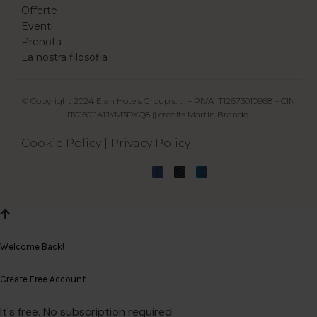
Offerte
Eventi
Prenota
La nostra filosofia
© Copyright 2024 Elan Hotels Group s.r.l. – PIVA IT12673010968 – CIN
IT015011A1JYM3DXQ8 || credits
Martin Brando
Cookie Policy
|
Privacy Policy
Welcome Back!
Create Free Account
It's free. No subscription required