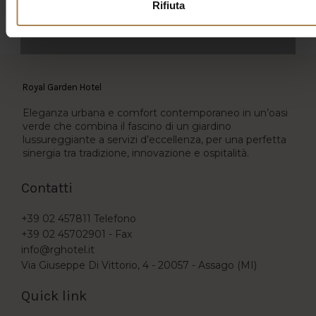
Rifiuta
BOOK NOW
Royal Garden Hotel
Eleganza urbana e comfort contemporaneo in un’oasi
verde che combina il fascino di un giardino
lussureggiante a servizi d’eccellenza, per una perfetta
sinergia tra tradizione, innovazione e ospitalità.
Contatti
+39 02 457811
Telefono
+39 02 45702901 -
Fax
info@rghotel.it
Via Giuseppe Di Vittorio, 4 - 20057 - Assago (MI)
Quick link