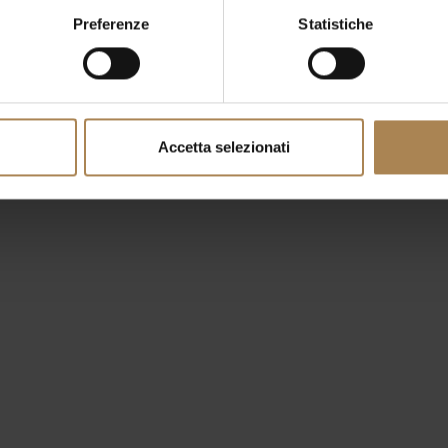
Preferenze
Statistiche
Accetta selezionati