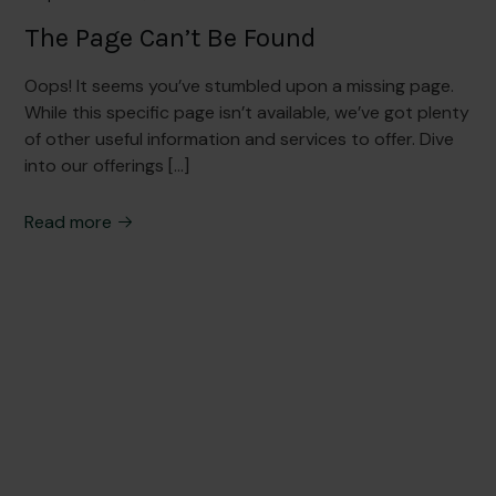
The Page Can’t Be Found
Oops! It seems you’ve stumbled upon a missing page.
While this specific page isn’t available, we’ve got plenty
of other useful information and services to offer. Dive
into our offerings […]
Read more