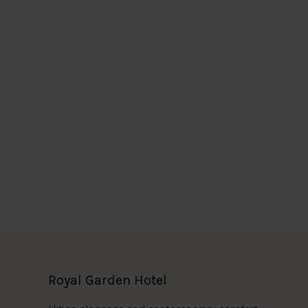
Royal Garden Hotel