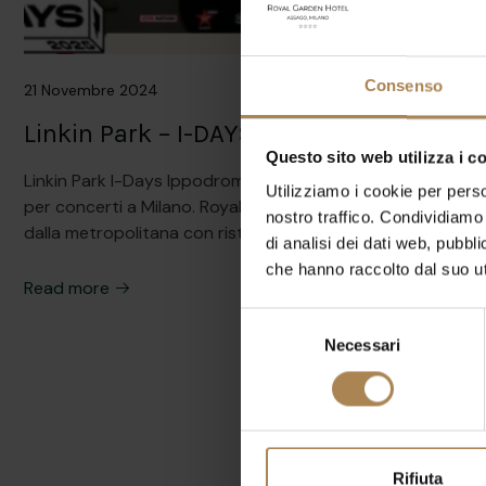
Consenso
21 Novembre 2024
Linkin Park – I-DAYS – Ippodromo
Questo sito web utilizza i c
Linkin Park I-Days Ippodromo Offerta Besafe Assicurata
Utilizziamo i cookie per perso
per concerti a Milano. Royal Garden Hotel a 200 metri
nostro traffico. Condividiamo 
dalla metropolitana con ristorante. Garage gratuito.
di analisi dei dati web, pubbl
che hanno raccolto dal suo uti
Read more
Selezione
Necessari
del
consenso
Rifiuta