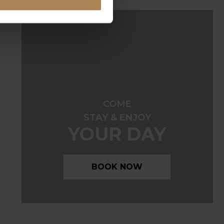
COME
STAY & ENJOY
YOUR DAY
BOOK NOW