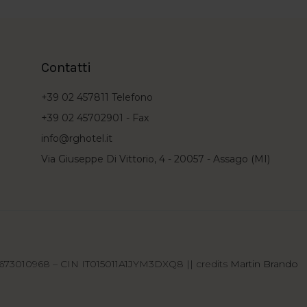
Contatti
+39 02 457811
Telefono
+39 02 45702901 -
Fax
info@rghotel.it
Via Giuseppe Di Vittorio, 4 - 20057 - Assago (MI)
12673010968 – CIN IT015011A1JYM3DXQ8 || credits
Martin Brando