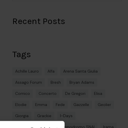
Recent Posts
Tags
Achille Lauro
Alfa
Arena Santa Giulia
Assago Forum
Bresh
Bryan Adams
Comico
Concerto
De Gregori
Elisa
Elodie
Emma
Fede
Gazzelle
Geolier
Giorgia
Grackie
I-Days
Ippodromo La Maura
Ippodromo SNAI
Irama