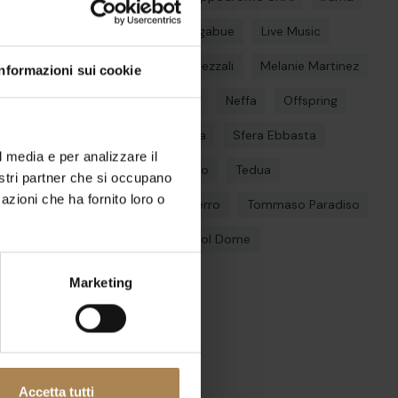
Jovanotti
Lazza
Ligabue
Live Music
Louis Tomlinson
Max Pezzali
Melanie Martinez
Informazioni sui cookie
Milano
Modà
nayt
Neffa
Offspring
Olly
Parco della musica
Sfera Ebbasta
l media e per analizzare il
Shiva
Stadio
Teatro
Tedua
nostri partner che si occupano
azioni che ha fornito loro o
The Weeknd
Tiziano Ferro
Tommaso Paradiso
Tyler The Creator
Unipol Dome
Marketing
Categorie
Nessuna categoria
Accetta tutti