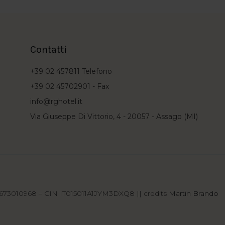
Contatti
+39 02 457811
Telefono
+39 02 45702901 -
Fax
info@rghotel.it
Via Giuseppe Di Vittorio, 4 - 20057 - Assago (MI)
12673010968 – CIN IT015011A1JYM3DXQ8 || credits
Martin Brando