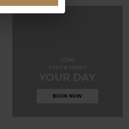
COME
STAY & ENJOY
YOUR DAY
BOOK NOW