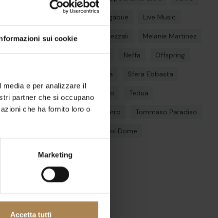
Jovanotti
Lazza
Ligabue
Live Music
Louis Tomlinson
Max Pezzali
Melanie Martinez
Informazioni sui cookie
Milano
Modà
nayt
Neffa
Offspring
Olly
Parco della musica
Sfera Ebbasta
l media e per analizzare il
Shiva
Stadio
Teatro
Tedua
nostri partner che si occupano
azioni che ha fornito loro o
The Weeknd
Tiziano Ferro
Tommaso Paradiso
Tyler The Creator
Unipol Dome
Marketing
Categorie
Nessuna categoria
Accetta tutti