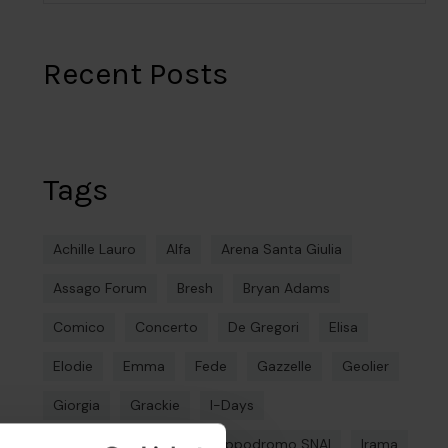
Recent Posts
Tags
Achille Lauro
Alfa
Arena Santa Giulia
Assago Forum
Bresh
Bryan Adams
Comico
Concerto
De Gregori
Elisa
Elodie
Emma
Fede
Gazzelle
Geolier
Giorgia
Grackie
I-Days
Ippodromo La Maura
Ippodromo SNAI
Irama