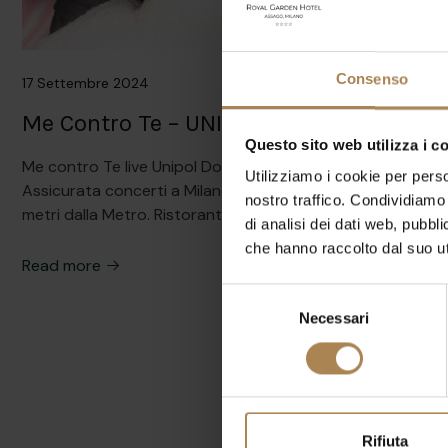
Consenso
17 Settembre 2024
Me Contro Te – UNIPOL DOME
Questo sito web utilizza i c
Me contro Te live Unipol Dome Santa Giulia. Offerta
Utilizziamo i cookie per perso
Assicurata concerti a Milano. Royal Garden Hotel a 200
nostro traffico. Condividiamo 
metri dalla Metro. Ristorante e garage gratuito
di analisi dei dati web, pubbl
che hanno raccolto dal suo uti
Read more
Selezione
Necessari
del
consenso
Rifiuta