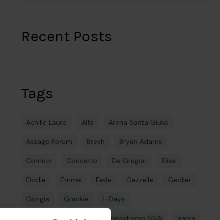
Recent Posts
Tags
Achille Lauro
Alfa
Arena Santa Giulia
Assago Forum
Bresh
Bryan Adams
Comico
Concerto
De Gregori
Elisa
Elodie
Emma
Fede
Gazzelle
Geolier
Giorgia
Grackie
I-Days
Ippodromo La Maura
Ippodromo SNAI
Irama