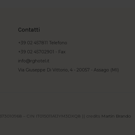
Contatti
+39 02 457811
Telefono
+39 02 45702901 -
Fax
info@rghotel.it
Via Giuseppe Di Vittorio, 4 - 20057 - Assago (MI)
12673010968 – CIN IT015011A1JYM3DXQ8 || credits
Martin Brando